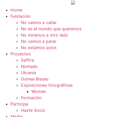
Ir
al
Home
contenido
Fundación
No vamos a callar
No es el mundo que queremos
No miramos a otro lado
No vamos a parar
No estamos solos
Proyectos
Saffira
Nomads
Ukrania
Guinea Bissau
Exposiciones fotográficas
Women
Formación
Participa
Hazte Socio
Media